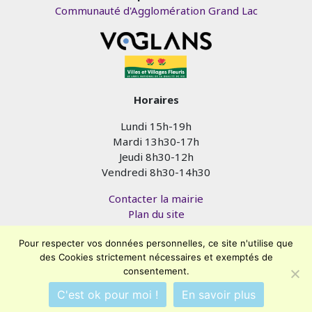
Communauté d'Agglomération Grand Lac
Horaires
Lundi 15h-19h
Mardi 13h30-17h
Jeudi 8h30-12h
Vendredi 8h30-14h30
Contacter la mairie
Plan du site
Mentions légales
Pour respecter vos données personnelles, ce site n'utilise que
Confidentialité
des Cookies strictement nécessaires et exemptés de
Accessibilité (en cours)
consentement.
Encore un site
Commu'net !
C'est ok pour moi !
En savoir plus