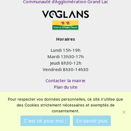
Communauté d'Agglomération Grand Lac
Horaires
Lundi 15h-19h
Mardi 13h30-17h
Jeudi 8h30-12h
Vendredi 8h30-14h30
Contacter la mairie
Plan du site
Mentions légales
Pour respecter vos données personnelles, ce site n'utilise que
Confidentialité
des Cookies strictement nécessaires et exemptés de
Accessibilité (en cours)
consentement.
Encore un site
Commu'net !
C'est ok pour moi !
En savoir plus