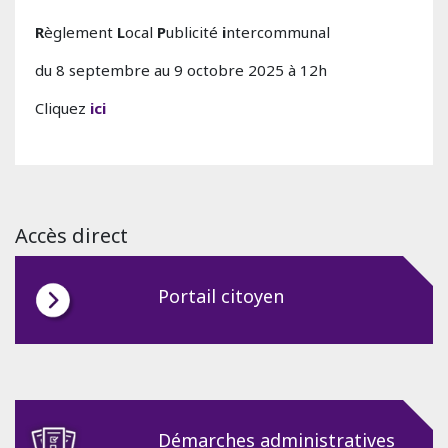
R
èglement
L
ocal
P
ublicité
i
ntercommunal
du 8 septembre au 9 octobre 2025 à 12h
Cliquez
ici
Accès direct
Portail citoyen
Démarches administratives